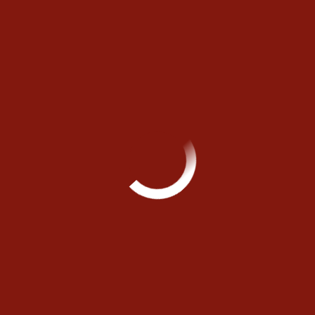
IDPシートの記入や、個人の成長目標におけるロールモデル
を設定する際などに活用しよう！
2/29 UPDATE: 100選手をデータベース登録しました。